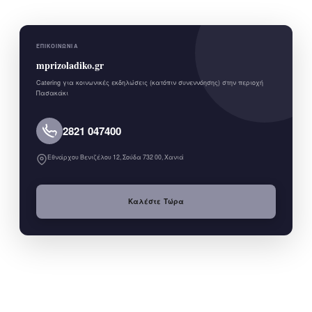
ΕΠΙΚΟΙΝΩΝΊΑ
mprizoladiko.gr
Catering για κοινωνικές εκδηλώσεις (κατόπιν συνεννόησης) στην περιοχή
Πασακάκι
2821 047400
Εθνάρχου Βενιζέλου 12, Σούδα 732 00, Χανιά
Καλέστε Τώρα