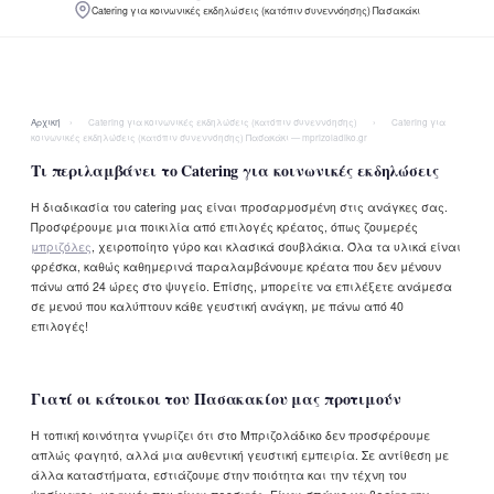
Catering για κοινωνικές εκδηλώσεις (κατόπιν συνεννόησης) Πασακάκι
Αρχική
›
Catering για κοινωνικές εκδηλώσεις (κατόπιν συνεννόησης)
›
Catering για
κοινωνικές εκδηλώσεις (κατόπιν συνεννόησης) Πασακάκι — mprizoladiko.gr
Τι περιλαμβάνει το Catering για κοινωνικές εκδηλώσεις
Η διαδικασία του catering μας είναι προσαρμοσμένη στις ανάγκες σας.
Προσφέρουμε μια ποικιλία από επιλογές κρέατος, όπως ζουμερές
μπριζόλες
, χειροποίητο γύρο και κλασικά σουβλάκια. Όλα τα υλικά είναι
φρέσκα, καθώς καθημερινά παραλαμβάνουμε κρέατα που δεν μένουν
πάνω από 24 ώρες στο ψυγείο. Επίσης, μπορείτε να επιλέξετε ανάμεσα
σε μενού που καλύπτουν κάθε γευστική ανάγκη, με πάνω από 40
επιλογές!
Γιατί οι κάτοικοι του Πασακακίου μας προτιμούν
Η τοπική κοινότητα γνωρίζει ότι στο Μπριζολάδικο δεν προσφέρουμε
απλώς φαγητό, αλλά μια αυθεντική γευστική εμπειρία. Σε αντίθεση με
άλλα καταστήματα, εστιάζουμε στην ποιότητα και την τέχνη του