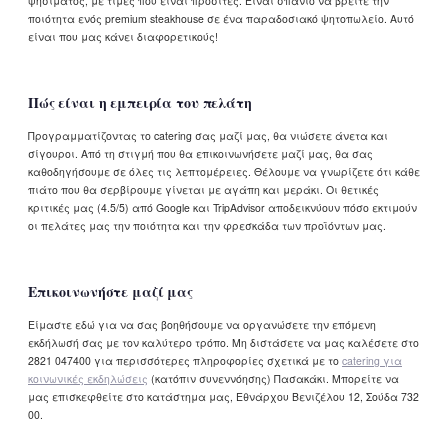
ψησίματος, με τιμές που είναι προσιτές. Είναι σπάνιο να βρείτε την
ποιότητα ενός premium steakhouse σε ένα παραδοσιακό ψητοπωλείο. Αυτό
είναι που μας κάνει διαφορετικούς!
Πώς είναι η εμπειρία του πελάτη
Προγραμματίζοντας το catering σας μαζί μας, θα νιώσετε άνετα και
σίγουροι. Από τη στιγμή που θα επικοινωνήσετε μαζί μας, θα σας
καθοδηγήσουμε σε όλες τις λεπτομέρειες. Θέλουμε να γνωρίζετε ότι κάθε
πιάτο που θα σερβίρουμε γίνεται με αγάπη και μεράκι. Οι θετικές
κριτικές μας (4.5/5) από Google και TripAdvisor αποδεικνύουν πόσο εκτιμούν
οι πελάτες μας την ποιότητα και την φρεσκάδα των προϊόντων μας.
Επικοινωνήστε μαζί μας
Είμαστε εδώ για να σας βοηθήσουμε να οργανώσετε την επόμενη
εκδήλωσή σας με τον καλύτερο τρόπο. Μη διστάσετε να μας καλέσετε στο
2821 047400 για περισσότερες πληροφορίες σχετικά με το
catering για
κοινωνικές εκδηλώσεις
(κατόπιν συνεννόησης) Πασακάκι. Μπορείτε να
μας επισκεφθείτε στο κατάστημα μας, Εθνάρχου Βενιζέλου 12, Σούδα 732
00.