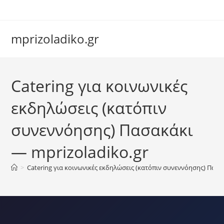
Skip
to
content
mprizoladiko.gr
Chat Assistant
Catering για κοινωνικές
Συνήθως απαντάμε αμέσως
εκδηλώσεις (κατόπιν
συνεννόησης) Πασακάκι
— mprizoladiko.gr
>
Catering για κοινωνικές εκδηλώσεις (κατόπιν συνεννόησης) Πασα