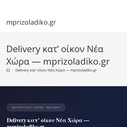
Skip
to
content
mprizoladiko.gr
Chat Assistant
Delivery κατ’ οίκον Νέα
Συνήθως απαντάμε αμέσως
Χώρα — mprizoladiko.gr
>
Delivery κατ’ οίκον Νέα Χώρα — mprizoladiko.gr
DELIVERY ΚΑΤ\' ΟΊΚΟΝ · ΝΈΑ ΧΏΡΑ
Delivery κατ’ οίκον Νέα Χώρα —
mprizoladiko.gr