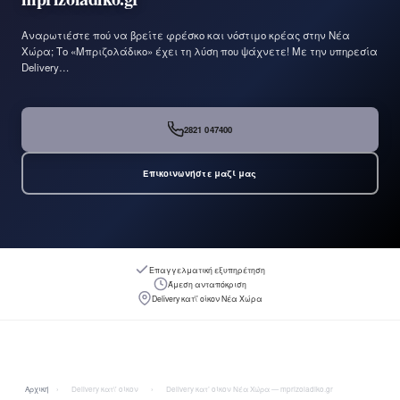
Αναρωτιέστε πού να βρείτε φρέσκο και νόστιμο κρέας στην Νέα
Χώρα; Το «Μπριζολάδικο» έχει τη λύση που ψάχνετε! Με την υπηρεσία
Delivery…
2821 047400
Επικοινωνήστε μαζί μας
Επαγγελματική εξυπηρέτηση
Άμεση ανταπόκριση
Delivery κατ\' οίκον Νέα Χώρα
Αρχική
›
Delivery κατ\' οίκον
›
Delivery κατ’ οίκον Νέα Χώρα — mprizoladiko.gr