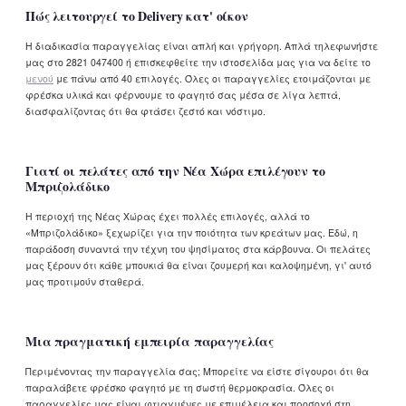
Πώς λειτουργεί το Delivery κατ' οίκον
Η διαδικασία παραγγελίας είναι απλή και γρήγορη. Απλά τηλεφωνήστε
μας στο 2821 047400 ή επισκεφθείτε την ιστοσελίδα μας για να δείτε το
μενού
με πάνω από 40 επιλογές. Όλες οι παραγγελίες ετοιμάζονται με
φρέσκα υλικά και φέρνουμε το φαγητό σας μέσα σε λίγα λεπτά,
διασφαλίζοντας ότι θα φτάσει ζεστό και νόστιμο.
Γιατί οι πελάτες από την Νέα Χώρα επιλέγουν το
Μπριζολάδικο
Η περιοχή της Νέας Χώρας έχει πολλές επιλογές, αλλά το
«Μπριζολάδικο» ξεχωρίζει για την ποιότητα των κρεάτων μας. Εδώ, η
παράδοση συναντά την τέχνη του ψησίματος στα κάρβουνα. Οι πελάτες
μας ξέρουν ότι κάθε μπουκιά θα είναι ζουμερή και καλοψημένη, γι' αυτό
μας προτιμούν σταθερά.
Μια πραγματική εμπειρία παραγγελίας
Περιμένοντας την παραγγελία σας; Μπορείτε να είστε σίγουροι ότι θα
παραλάβετε φρέσκο φαγητό με τη σωστή θερμοκρασία. Όλες οι
παραγγελίες μας είναι φτιαγμένες με επιμέλεια και προσοχή στη