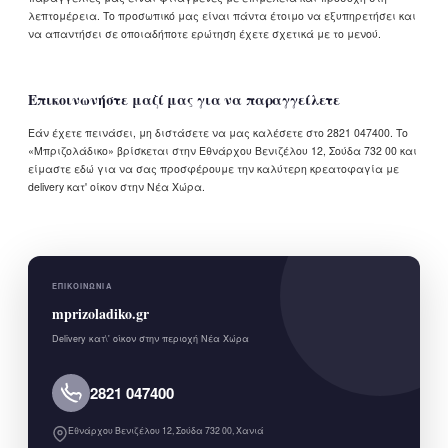
λεπτομέρεια. Το προσωπικό μας είναι πάντα έτοιμο να εξυπηρετήσει και
να απαντήσει σε οποιαδήποτε ερώτηση έχετε σχετικά με το μενού.
Επικοινωνήστε μαζί μας για να παραγγείλετε
Εάν έχετε πεινάσει, μη διστάσετε να μας καλέσετε στο 2821 047400. Το
«Μπριζολάδικο» βρίσκεται στην Εθνάρχου Βενιζέλου 12, Σούδα 732 00 και
είμαστε εδώ για να σας προσφέρουμε την καλύτερη κρεατοφαγία με
delivery κατ' οίκον στην Νέα Χώρα.
ΕΠΙΚΟΙΝΩΝΊΑ
mprizoladiko.gr
Delivery κατ\' οίκον στην περιοχή Νέα Χώρα
2821 047400
Εθνάρχου Βενιζέλου 12, Σούδα 732 00, Χανιά