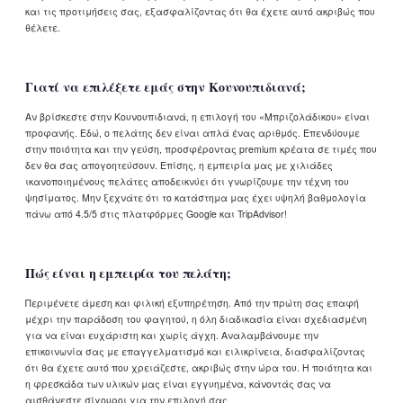
και τις προτιμήσεις σας, εξασφαλίζοντας ότι θα έχετε αυτό ακριβώς που
θέλετε.
Γιατί να επιλέξετε εμάς στην Κουνουπιδιανά;
Αν βρίσκεστε στην Κουνουπιδιανά, η επιλογή του «Μπριζολάδικου» είναι
προφανής. Εδώ, ο πελάτης δεν είναι απλά ένας αριθμός. Επενδύουμε
στην ποιότητα και την γεύση, προσφέροντας premium κρέατα σε τιμές που
δεν θα σας απογοητεύσουν. Επίσης, η εμπειρία μας με χιλιάδες
ικανοποιημένους πελάτες αποδεικνύει ότι γνωρίζουμε την τέχνη του
ψησίματος. Μην ξεχνάτε ότι το κατάστημα μας έχει υψηλή βαθμολογία
πάνω από 4.5/5 στις πλατφόρμες Google και TripAdvisor!
Πώς είναι η εμπειρία του πελάτη;
Περιμένετε άμεση και φιλική εξυπηρέτηση. Από την πρώτη σας επαφή
μέχρι την παράδοση του φαγητού, η όλη διαδικασία είναι σχεδιασμένη
για να είναι ευχάριστη και χωρίς άγχη. Αναλαμβάνουμε την
επικοινωνία σας με επαγγελματισμό και ειλικρίνεια, διασφαλίζοντας
ότι θα έχετε αυτό που χρειάζεστε, ακριβώς στην ώρα του. Η ποιότητα και
η φρεσκάδα των υλικών μας είναι εγγυημένα, κάνοντάς σας να
αισθάνεστε σίγουροι για την επιλογή σας.