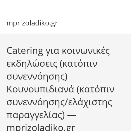
Skip
to
content
mprizoladiko.gr
Catering για κοινωνικές
Chat Assistant
Συνήθως απαντάμε αμέσως
εκδηλώσεις (κατόπιν
συνεννόησης)
Κουνουπιδιανά (κατόπιν
συνεννόησης/ελάχιστης
παραγγελίας) —
mprizoladiko.gr