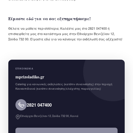
Είμαστε εδώ για να σας εξυπηρετήσουμε!
Θέλετε να μάθετε περισσότερα; Καλέστε μας στο 2821 047400 ή
επισκεφθείτε μας στο κατάστημα μας στην Εθνάρχου Βενιζέλου 12,
Σούδα 732 00. Είμαστε εδώ για να κάνουμε την εκδήλωσή σας αξέχαστη!
ΕΠΙΚΟΙΝΩΝΊΑ
mprizoladiko.gr
Catering για κοινωνικές εκδηλώσεις (κατόπιν συνεννόησης) στην περιοχή
Κουνουπιδιανά (κατόπιν συνεννόησης/ελάχιστης παραγγελίας)
2821 047400
Εθνάρχου Βενιζέλου 12, Σούδα 732 00, Χανιά