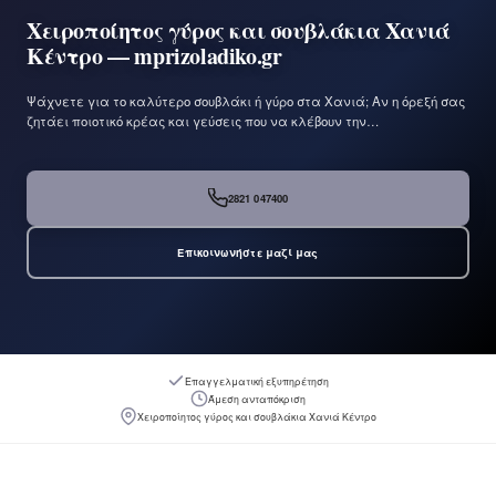
Χειροποίητος γύρος και σουβλάκια Χανιά
Κέντρο — mprizoladiko.gr
Ψάχνετε για το καλύτερο σουβλάκι ή γύρο στα Χανιά; Αν η όρεξή σας
ζητάει ποιοτικό κρέας και γεύσεις που να κλέβουν την…
2821 047400
Επικοινωνήστε μαζί μας
Επαγγελματική εξυπηρέτηση
Άμεση ανταπόκριση
Χειροποίητος γύρος και σουβλάκια Χανιά Κέντρο