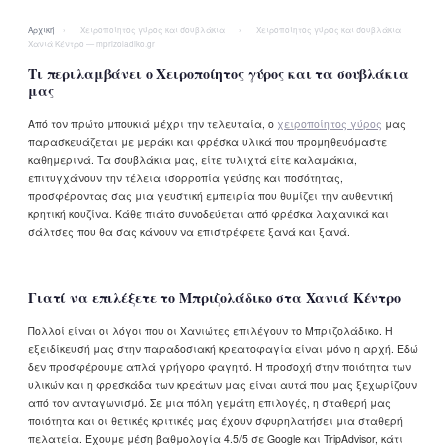
Αρχική
›
Χειροποίητος γύρος και σουβλάκια
›
Χειροποίητος γύρος και σουβλάκια
Χανιά Κέντρο — mprizoladiko.gr
Τι περιλαμβάνει ο Χειροποίητος γύρος και τα σουβλάκια
μας
Από τον πρώτο μπουκιά μέχρι την τελευταία, ο
χειροποίητος γύρος
μας
παρασκευάζεται με μεράκι και φρέσκα υλικά που προμηθευόμαστε
καθημερινά. Τα σουβλάκια μας, είτε τυλιχτά είτε καλαμάκια,
επιτυγχάνουν την τέλεια ισορροπία γεύσης και ποσότητας,
προσφέροντας σας μια γευστική εμπειρία που θυμίζει την αυθεντική
κρητική κουζίνα. Κάθε πιάτο συνοδεύεται από φρέσκα λαχανικά και
σάλτσες που θα σας κάνουν να επιστρέφετε ξανά και ξανά.
Γιατί να επιλέξετε το Μπριζολάδικο στα Χανιά Κέντρο
Πολλοί είναι οι λόγοι που οι Χανιώτες επιλέγουν το Μπριζολάδικο. Η
εξειδίκευσή μας στην παραδοσιακή κρεατοφαγία είναι μόνο η αρχή. Εδώ
δεν προσφέρουμε απλά γρήγορο φαγητό. Η προσοχή στην ποιότητα των
υλικών και η φρεσκάδα των κρεάτων μας είναι αυτά που μας ξεχωρίζουν
από τον ανταγωνισμό. Σε μια πόλη γεμάτη επιλογές, η σταθερή μας
ποιότητα και οι θετικές κριτικές μας έχουν σφυρηλατήσει μια σταθερή
πελατεία. Έχουμε μέση βαθμολογία 4.5/5 σε Google και TripAdvisor, κάτι