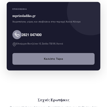
ΕΠΙΚΟΙΝΩΝΊΑ
mprizoladiko.gr
Χειροποίητος γύρος και σουβλάκια στην περιοχή Χανιά Κέντρο
2821 047400
Εθνάρχου Βενιζέλου 12, Σούδα 732 00, Χανιά
Καλέστε Τώρα
Συχνές Ερωτήσεις