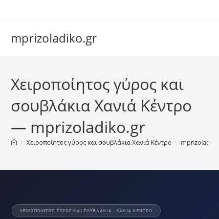
Skip
to
content
mprizoladiko.gr
Chat Assistant
Χειροποίητος γύρος και
Συνήθως απαντάμε αμέσως
σουβλάκια Χανιά Κέντρο
— mprizoladiko.gr
>
Χειροποίητος γύρος και σουβλάκια Χανιά Κέντρο — mprizoladiko
ΧΕΙΡΟΠΟΊΗΤΟΣ ΓΎΡΟΣ ΚΑΙ ΣΟΥΒΛΆΚΙΑ · ΧΑΝΙΆ ΚΈΝΤΡΟ