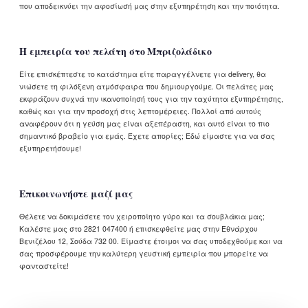
που αποδεικνύει την αφοσίωσή μας στην εξυπηρέτηση και την ποιότητα.
Η εμπειρία του πελάτη στο Μπριζολάδικο
Είτε επισκέπτεστε το κατάστημα είτε παραγγέλνετε για delivery, θα
νιώσετε τη φιλόξενη ατμόσφαιρα που δημιουργούμε. Οι πελάτες μας
εκφράζουν συχνά την ικανοποίησή τους για την ταχύτητα εξυπηρέτησης,
καθώς και για την προσοχή στις λεπτομέρειες. Πολλοί από αυτούς
αναφέρουν ότι η γεύση μας είναι αξεπέραστη, και αυτό είναι το πιο
σημαντικό βραβείο για εμάς. Έχετε απορίες; Εδώ είμαστε για να σας
εξυπηρετήσουμε!
Επικοινωνήστε μαζί μας
Θέλετε να δοκιμάσετε τον χειροποίητο γύρο και τα σουβλάκια μας;
Καλέστε μας στο 2821 047400 ή επισκεφθείτε μας στην Εθνάρχου
Βενιζέλου 12, Σούδα 732 00. Είμαστε έτοιμοι να σας υποδεχθούμε και να
σας προσφέρουμε την καλύτερη γευστική εμπειρία που μπορείτε να
φανταστείτε!