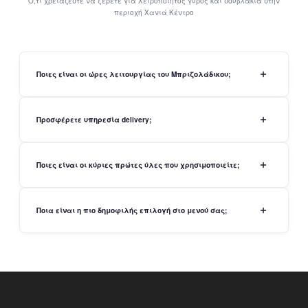
Ό,τι χρειάζεστε να ξέρετε για Χειροποίητος γύρος και σουβλάκια στην
περιοχή Χανιά Κέντρο
Ποιες είναι οι ώρες λειτουργίας του Μπριζολάδικου;
Προσφέρετε υπηρεσία delivery;
Ποιες είναι οι κύριες πρώτες ύλες που χρησιμοποιείτε;
Ποια είναι η πιο δημοφιλής επιλογή στο μενού σας;