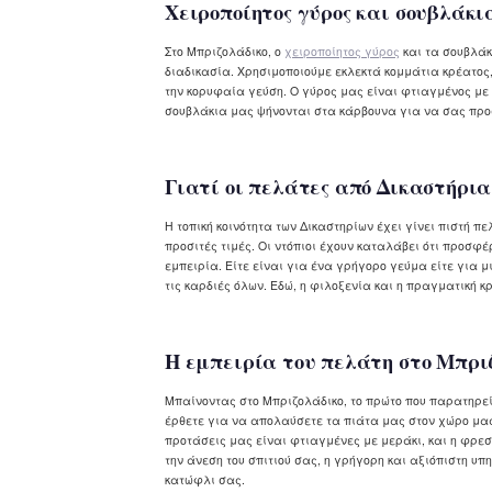
Χειροποίητος γύρος και σουβλάκι
Στο Μπριζολάδικο, ο
χειροποίητος γύρος
και τα σουβλάκ
διαδικασία. Χρησιμοποιούμε εκλεκτά κομμάτια κρέατ
την κορυφαία γεύση. Ο γύρος μας είναι φτιαγμένος με 
σουβλάκια μας ψήνονται στα κάρβουνα για να σας προ
Γιατί οι πελάτες από Δικαστήρια
Η τοπική κοινότητα των Δικαστηρίων έχει γίνει πιστή π
προσιτές τιμές. Οι ντόπιοι έχουν καταλάβει ότι προ
εμπειρία. Είτε είναι για ένα γρήγορο γεύμα είτε για 
τις καρδιές όλων. Εδώ, η φιλοξενία και η πραγματική κρ
Η εμπειρία του πελάτη στο Μπρι
Μπαίνοντας στο Μπριζολάδικο, το πρώτο που παρατηρείτ
έρθετε για να απολαύσετε τα πιάτα μας στον χώρο μας,
προτάσεις μας είναι φτιαγμένες με μεράκι, και η φρε
την άνεση του σπιτιού σας, η γρήγορη και αξιόπιστη υπ
κατώφλι σας.