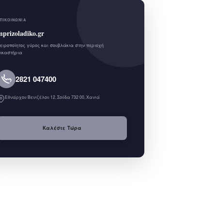
ΠΙΚΟΙΝΩΝΊΑ
mprizoladiko.gr
ειροποίητος γύρος και σουβλάκια στην περιοχή
ικαστήρια
2821 047400
Εθνάρχου Βενιζέλου 12, Σούδα 732 00, Χανιά
Καλέστε Τώρα