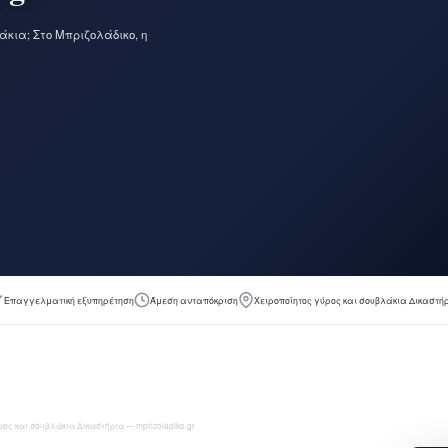
άκια; Στο Μπριζολάδικο, η
Επαγγελματική εξυπηρέτηση
Άμεση ανταπόκριση
Χειροποίητος γύρος και σουβλάκια Δικαστή
ος και σουβλάκια Δικαστήρια — mprizoladiko.gr