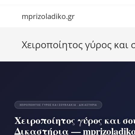
Skip
to
mprizoladiko.gr
content
Χειροποίητος γύρος και 
ΧΕΙΡΟΠΟΊΗΤΟΣ ΓΎΡΟΣ ΚΑΙ ΣΟΥΒΛΆΚΙΑ · ΔΙΚΑΣΤΉΡΙΑ
Χειροποίητος γύρος και σ
Δικαστήρια — mprizoladiko