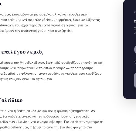
α
Ε
ια μας ετοιμάζονται με φρέσκα υλικά και προσεγμένη
ος, που καθημερινά παραλαμβάνουμε φρέσκα, διασφαλίζοντας
συνταγή που έχει περάσει από γενιά σε γενιά, ενώ τα
Χ
σφέρουν την αυθεντική γεύση που αναζητάτε.
Δ
 επιλέγουν εμάς
ελάτισσα του Μπριζολάδικου, διότι εδώ συνδυάζουμε ποιότητα και
σφέρουμε κάτι παραπάνω από απλό φαγητό — προσφέρουμε
μια βραδιά με φίλους, οι αναγνωρίσιμες γεύσεις μας κερδίζουν
ητική κουζίνα είναι το ζητούμενο.
ζολάδικο
ε είναι η ζεστή ατμόσφαιρα και η φιλική εξυπηρέτηση. Αν
 θα νιώσετε άνετα και ευπρόσδεκτα. Εδώ, οι γευστικές
σκάδα των υλικών είναι αναμφισβήτητη. Για εσάς που προτιμάτε
ηρεσία delivery μας φέρνει το αγαπημένο σας φαγητό στο