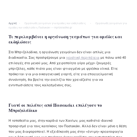
Αρχική
›
Οργάνωση γευμάτων για ομάδες και εκδηλώσεις
›
Οργάνωση γευμάτων για
ομάδες και εκδηλώσεις Πασακάκι — mprizoladiko.gr
Τι περιλαμβάνει η οργάνωση γευμάτων για ομάδες και
εκδηλώσεις
Στο Μπριζολάδικο, η οργάνωση γευμάτων δεν είναι απλώς μια
διαδικασία. Σας προσφέρουμε μια
γευστική περιπέτεια
με πάνω από 40
επιλογές στο μενού μας. Από χειροποίητο γύρο μέχρι ζουμερές
μπριζόλες, κάθε πιάτο μας είναι φτιαγμένο με φρέσκα υλικά. Είτε
πρόκειται για μια οικογενειακή γιορτή, είτε για επαγγελματική
συνάντηση, θα βρείτε την ευελιξία που χρειάζεστε για να
εντυπωσιάσετε τους καλεσμένους σας.
Γιατί οι πελάτες από Πασακάκι επιλέγουν το
Μπριζολάδικο
Η τοποθεσία μας, στην καρδιά των Χανίων, μας καθιστά ιδανικό
προορισμό για τους κατοίκους του Πασακάκι. Αλλά δεν είναι μόνο η θέση
που μας διαφοροποιεί. Η εξειδίκευση μας στην «έντιμη» κρεατοφαγία
και η δέσμευσή μας για ποιότητα έχουν κερδίσει την εμπιστοσύνη σας.