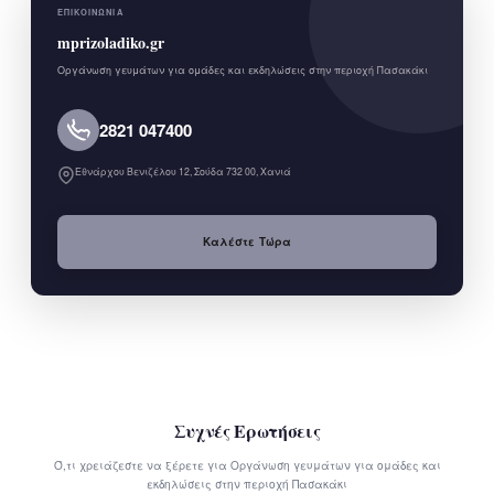
ΕΠΙΚΟΙΝΩΝΊΑ
mprizoladiko.gr
Οργάνωση γευμάτων για ομάδες και εκδηλώσεις στην περιοχή Πασακάκι
2821 047400
Εθνάρχου Βενιζέλου 12, Σούδα 732 00, Χανιά
Καλέστε Τώρα
Συχνές Ερωτήσεις
Ό,τι χρειάζεστε να ξέρετε για Οργάνωση γευμάτων για ομάδες και
εκδηλώσεις στην περιοχή Πασακάκι