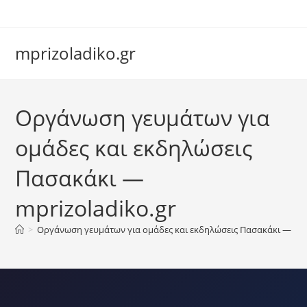
Skip
to
content
mprizoladiko.gr
Chat Assistant
Οργάνωση γευμάτων για
Συνήθως απαντάμε αμέσως
ομάδες και εκδηλώσεις
Πασακάκι —
mprizoladiko.gr
>
Οργάνωση γευμάτων για ομάδες και εκδηλώσεις Πασακάκι — mpr