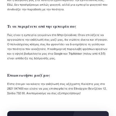
Εδώ, δεν προσφέρουμε απλώς φαγητό, αλλά μια εμπειρία φαγητού που
συνδυάζει την παράδοση με την ποιότητα.
Τι να περιμένετε από την εμπειρία σας
Πώς είναι η εμπειρία γευμάτων στο Μπριζολάδικο; Όταν επιλέξετε να
οργανώσετε την εκδήλωσή σας μαζί μας, θα νιώσετε άνετα και σίγουροι.
Ο πολυάσχολος κόσμος σας θα φροντίσει να διατηρήσετε τη γεύση και
την ποιότητα που αναζητάτε. Η καθημερινή παραλαβή φρέσκων κρεάτων
και η υψηλή βαθμολογία μας στα Google και TripAdvisor (πάνω από 4.5/5)
είναι απόδειξη της δέσμευσής μας.
Επικοινωνήστε μαζί μας
Είστε έτοιμοι να κάνετε την εκδήλωσή σας αξέχαστη; Καλέστε μας στο
2821 047400 και ελάτε να μας επισκεφθείτε στο Εθνάρχου Βενιζέλου 12,
Σούδα 732 00. Ανυπομονούμε να σας εξυπηρετήσουμε!