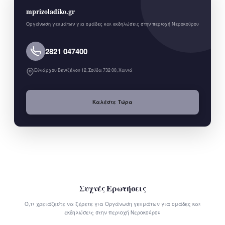
mprizoladiko.gr
Οργάνωση γευμάτων για ομάδες και εκδηλώσεις στην περιοχή Νεροκούρου
2821 047400
Εθνάρχου Βενιζέλου 12, Σούδα 732 00, Χανιά
Καλέστε Τώρα
Συχνές Ερωτήσεις
Ό,τι χρειάζεστε να ξέρετε για Οργάνωση γευμάτων για ομάδες και
εκδηλώσεις στην περιοχή Νεροκούρου