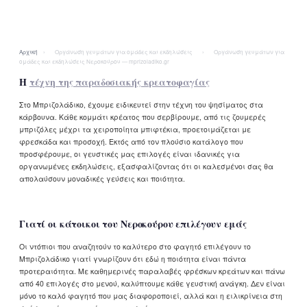
Αρχική
›
Οργάνωση γευμάτων για ομάδες και εκδηλώσεις
›
Οργάνωση γευμάτων για
ομάδες και εκδηλώσεις Νεροκούρου — mprizoladiko.gr
Η
τέχνη της παραδοσιακής κρεατοφαγίας
Στο Μπριζολάδικο, έχουμε ειδικευτεί στην τέχνη του ψησίματος στα
κάρβουνα. Κάθε κομμάτι κρέατος που σερβίρουμε, από τις ζουμερές
μπριζόλες μέχρι τα χειροποίητα μπιφτέκια, προετοιμάζεται με
φρεσκάδα και προσοχή. Εκτός από τον πλούσιο κατάλογο που
προσφέρουμε, οι γευστικές μας επιλογές είναι ιδανικές για
οργανωμένες εκδηλώσεις, εξασφαλίζοντας ότι οι καλεσμένοι σας θα
απολαύσουν μοναδικές γεύσεις και ποιότητα.
Γιατί οι κάτοικοι του Νεροκούρου επιλέγουν εμάς
Οι ντόπιοι που αναζητούν το καλύτερο στο φαγητό επιλέγουν το
Μπριζολάδικο γιατί γνωρίζουν ότι εδώ η ποιότητα είναι πάντα
προτεραιότητα. Με καθημερινές παραλαβές φρέσκων κρεάτων και πάνω
από 40 επιλογές στο μενού, καλύπτουμε κάθε γευστική ανάγκη. Δεν είναι
μόνο το καλό φαγητό που μας διαφοροποιεί, αλλά και η ειλικρίνεια στη