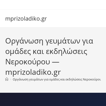
Skip
to
content
mprizoladiko.gr
Chat Assistant
Οργάνωση γευμάτων για
Συνήθως απαντάμε αμέσως
ομάδες και εκδηλώσεις
Νεροκούρου —
mprizoladiko.gr
>
Οργάνωση γευμάτων για ομάδες και εκδηλώσεις Νεροκούρου — m