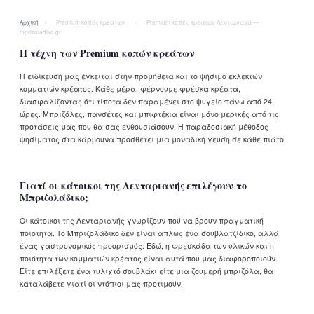
Αρχική
›
Premium κοπές κρεάτων
›
Premium κοπές κρεάτων Λενταριανά —
mprizoladiko.gr
Η τέχνη των Premium κοπών κρεάτων
Η ειδίκευσή μας έγκειται στην προμήθεια και το ψήσιμο εκλεκτών
κομματιών κρέατος. Κάθε μέρα, φέρνουμε φρέσκα κρέατα,
διασφαλίζοντας ότι τίποτα δεν παραμένει στο ψυγείο πάνω από 24
ώρες. Μπριζόλες, πανσέτες και μπιφτέκια είναι μόνο μερικές από τις
προτάσεις μας που θα σας ενθουσιάσουν. Η παραδοσιακή μέθοδος
ψησίματος στα κάρβουνα προσθέτει μια μοναδική γεύση σε κάθε πιάτο.
Γιατί οι κάτοικοι της Λενταριανής επιλέγουν το
Μπριζολάδικο;
Οι κάτοικοι της Λενταριανής γνωρίζουν πού να βρουν πραγματική
ποιότητα. Το Μπριζολάδικο δεν είναι απλώς ένα σουβλατζίδικο, αλλά
ένας γαστρονομικός προορισμός. Εδώ, η φρεσκάδα των υλικών και η
ποιότητα των κομματιών κρέατος είναι αυτά που μας διαφοροποιούν.
Είτε επιλέξετε ένα τυλιχτό σουβλάκι είτε μια ζουμερή μπριζόλα, θα
καταλάβετε γιατί οι ντόπιοι μας προτιμούν.