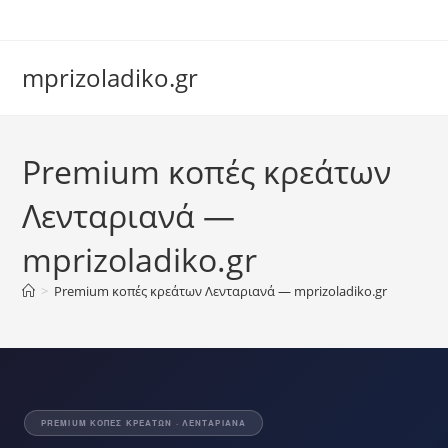
Skip
to
content
mprizoladiko.gr
Chat Assistant
Premium κοπές κρεάτων
Συνήθως απαντάμε αμέσως
Λενταριανά —
mprizoladiko.gr
>
Premium κοπές κρεάτων Λενταριανά — mprizoladiko.gr
PREMIUM ΚΟΠΈΣ ΚΡΕΆΤΩΝ · ΛΕΝΤΑΡΙΑΝΆ