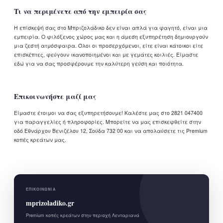
Τι να περιμένετε από την εμπειρία σας
Η επίσκεψή σας στο Μπριζολάδικο δεν είναι απλά για φαγητό, είναι μια
εμπειρία. Ο φιλόξενος χώρος μας και η άμεση εξυπηρέτηση δημιουργούν
μια ζεστή ατμόσφαιρα. Όλοι οι προσερχόμενοι, είτε είναι κάτοικοι είτε
επισκέπτες, φεύγουν ικανοποιημένοι και με γεμάτες κοιλιές. Είμαστε
εδώ για να σας προσφέρουμε την καλύτερη γεύση και ποιότητα.
Επικοινωνήστε μαζί μας
Είμαστε έτοιμοι να σας εξυπηρετήσουμε! Καλέστε μας στο 2821 047400
για παραγγελίες ή πληροφορίες. Μπορείτε να μας επισκεφθείτε στην
οδό Εθνάρχου Βενιζέλου 12, Σούδα 732 00 και να απολαύσετε τις Premium
κοπές κρεάτων μας.
ΕΠΙΚΟΙΝΩΝΊΑ
mprizoladiko.gr
Premium κοπές κρεάτων στην περιοχή Λενταριανά