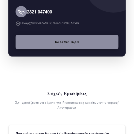
2821 047400
Εθνάρχου Βενιζέλου 12, Σούδα 732 00, Χανιά
Καλέστε Τώρα
Συχνές Ερωτήσεις
Ό,τι χρειάζεστε να ξέρετε για Premium κοπές κρεάτων στην περιοχή
Λενταριανά
Ποιες είναι οι πιο δημοφιλείς Premium κοπές κρεάτων στο