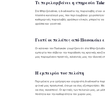
Τι περιλαμβάνει η υπηρεσία Take
Στο Μπριζολάδικο, η διαδικασία της παραλαβής είναι 
πλούσιο κατάλογό μας, που περιλαμβάνει χειροποίητο 
καθημερινές παραλαβές φρέσκων υλικών, μπορείτε να 
φρέσκο και γευστικό.
Γιατί οι πελάτες από Πασακάκι 
Οι κάτοικοι του Πασακάκι γνωρίζουν ότι στο Μπριζολά
εμπειρία που σέβεται την παράδοση της κρητικής κουζίνα
μας παραμένουν προσιτές, κάνοντάς μας την ιδανική ε
Η εμπειρία του πελάτη
Περιμένετε μια γρήγορη και ευχάριστη διαδικασία παρ
φιλικό μας προσωπικό, έτοιμο να σας εξυπηρετήσει. Με 
να σας ικανοποιεί. Οι κριτικές των πελατών μας, με μέ
ποιότητα και την καθαριότητα του χώρου μας.