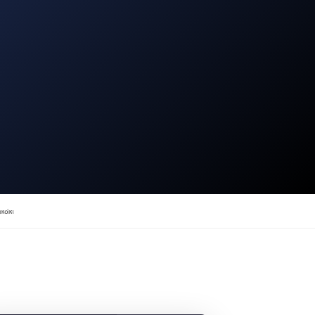
ακάκι