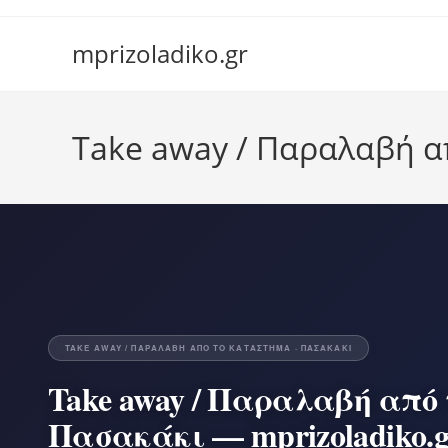
Skip
to
mprizoladiko.gr
content
Take away / Παραλαβή α
TAKE AWAY / ΠΑΡΑΛΑΒΉ ΑΠΌ ΤΟ ΚΑΤΆΣΤΗΜΑ · ΠΑΣΑΚΆΚΙ
Take away / Παραλαβή από
Πασακάκι — mprizoladiko.g