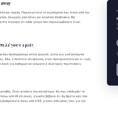
 away
Ε
απλή και άμεση. Παραγγείλετε το αγαπημένο σας πιάτο από τον
γύρο, ζουμερές μπριζόλες και κλασικά σουβλάκια. Με
είστε σίγουροι ότι κάθε γεύμα που παραλαμβάνετε είναι
T
Π
επιλέγουν εμάς
δικο δεν προσφέρουμε απλά φαγητό, αλλά μια γαστρονομική
ς. Εδώ, η ποιότητα του κρέατος είναι προτεραιότητα και οι τιμές
πιλογή για καθημερινά γεύματα ή ιδιαίτερες περιστάσεις.
αλαβής. Όταν φτάσετε στο κατάστημα, θα σας υποδεχθεί το
πάνω από 40 επιλογές, είμαστε βέβαιοι ότι θα βρείτε κάτι που
ση βαθμολογία πάνω από 4.5/5, μιλούν από μόνες τους για την