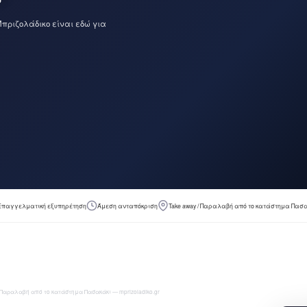
Μπριζολάδικο είναι εδώ για
Επαγγελματική εξυπηρέτηση
Άμεση ανταπόκριση
Take away / Παραλαβή από το κατάστημα Πασ
/ Παραλαβή από το κατάστημα Πασακάκι — mprizoladiko.gr