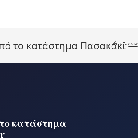
πό το κατάστημα Πασακάκι — 
>
Take aw
 το κατάστημα
r