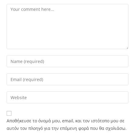
Comment
Enter
your
name
Enter
or
your
username
email
Enter
to
address
your
comment
to
website
comment
URL
Αποθήκευσε το όνομά μου, email, και τον ιστότοπο μου σε
(optional)
αυτόν τον πλοηγό για την επόμενη φορά που θα σχολιάσω.