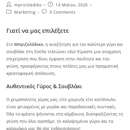
Post
Post
mprizoladiko
14 Μαΐου, 2026
author:
published:
Post
Post
Marketing
0 Comments
category:
comments:
Γιατί να μας επιλέξετε
Στο
Μπριζολάδικο
, η αναζήτηση για τον καλύτερο γύρο και
σουβλάκι στη Σούδα τελειώνει εδώ! Είμαστε μια σύγχρονη
επιχείρηση που δίνει έμφαση στην ποιότητα και την
γεύση, προσφέροντας στους πελάτες μας μια πραγματική
κρεατοφαγική απόλαυση.
Αυθεντικός Γύρος & Σουβλάκι
Ο χειροποίητος γύρος μας, είτε χοιρινός είτε κοτόπουλο,
είναι φτιαγμένος με μεράκι και παραδοσιακές συνταγές.
Όλα τα κρέατα ψήνονται στα κάρβουνα, διασφαλίζοντας τη
γεύση που όλοι αγαπάμε. Οι καλοψημένοι γύροι και τα
καλαμάκια μας θα σας ενθουσιάσουν!