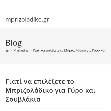
Skip
to
content
mprizoladiko.gr
Blog
Chat Assistant
Συνήθως απαντάμε αμέσως
>
Marketing
>
Γιατί να επιλέξετε το Μπριζολάδικο για Γύρο και Σ
Γιατί να επιλέξετε το
Μπριζολάδικο για Γύρο και
Σουβλάκια